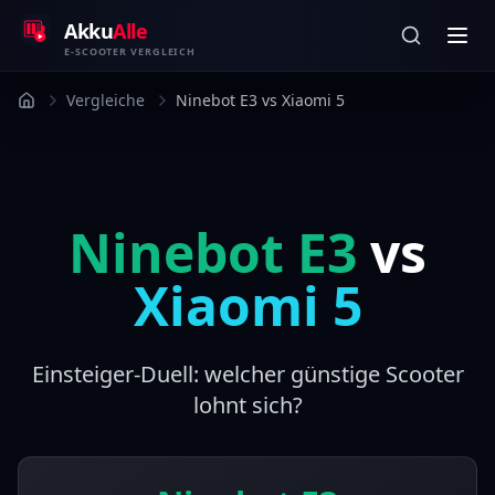
Zum Inhalt springen
Akku
Alle
E-SCOOTER VERGLEICH
Vergleiche
Ninebot E3 vs Xiaomi 5
Ninebot E3
vs
Xiaomi 5
Einsteiger-Duell: welcher günstige Scooter
lohnt sich?