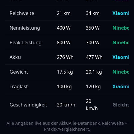
Reichweite
21 km
34 km
Xiaomi 5
Nennleistung
400 W
350 W
Ninebot 
Peak-Leistung
800 W
700 W
Ninebot 
Akku
276 Wh
477 Wh
Xiaomi 5
Gewicht
17,5 kg
20,1 kg
Ninebot 
Traglast
100 kg
120 kg
Xiaomi 5
20
Geschwindigkeit
20 km/h
Gleichst
km/h
Alle Angaben live aus der AkkuAlle-Datenbank. Reichweite =
Praxis-/Vergleichswert.