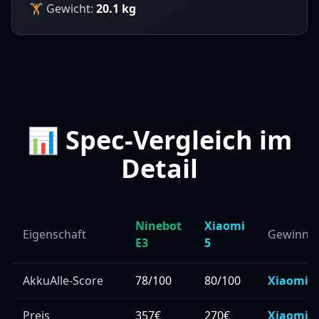
🏋️ Gewicht:
20.1
kg
📊 Spec-Vergleich im
Detail
Ninebot
Xiaomi
Eigenschaft
Gewinne
E3
5
AkkuAlle-Score
78/100
80/100
Xiaomi 5
Preis
357€
270€
Xiaomi 5