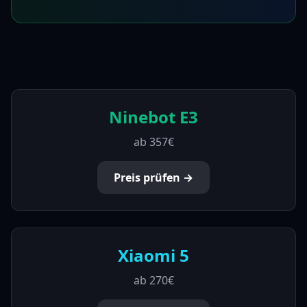
Ninebot E3
ab
357€
Preis prüfen →
Xiaomi 5
ab
270€