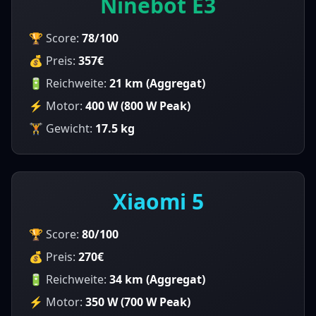
Ninebot E3
🏆 Score:
78
/100
💰 Preis:
357€
🔋 Reichweite:
21 km (Aggregat)
⚡ Motor:
400
W (
800
W Peak)
🏋️ Gewicht:
17.5
kg
Xiaomi 5
🏆 Score:
80
/100
💰 Preis:
270€
🔋 Reichweite:
34 km (Aggregat)
⚡ Motor:
350
W (
700
W Peak)