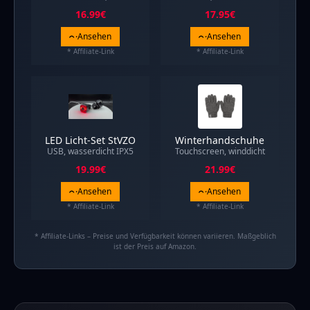
16.99
€
17.95
€
Ansehen
Ansehen
* Affiliate-Link
* Affiliate-Link
LED Licht-Set StVZO
Winterhandschuhe
USB, wasserdicht IPX5
Touchscreen, winddicht
19.99
€
21.99
€
Ansehen
Ansehen
* Affiliate-Link
* Affiliate-Link
* Affiliate-Links – Preise und Verfügbarkeit können variieren. Maßgeblich
ist der Preis auf Amazon.