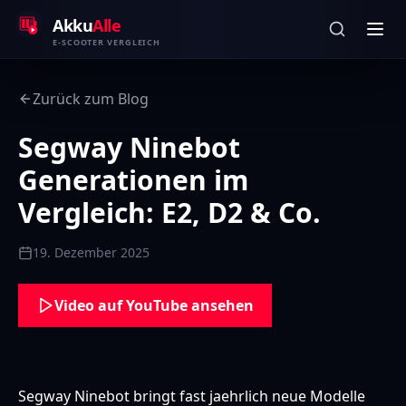
Zum Inhalt springen
Akku
Alle
E-SCOOTER VERGLEICH
Zurück zum Blog
Segway Ninebot
Generationen im
Vergleich: E2, D2 & Co.
19. Dezember 2025
Video auf YouTube ansehen
Segway Ninebot bringt fast jaehrlich neue Modelle