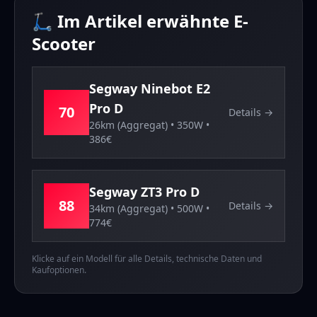
🛴 Im Artikel erwähnte E-
Scooter
Segway
Ninebot E2
Pro D
70
Details →
26km (Aggregat)
•
350
W •
386
€
Segway
ZT3 Pro D
88
Details →
34km (Aggregat)
•
500
W •
774
€
Klicke auf ein Modell für alle Details, technische Daten und
Kaufoptionen.