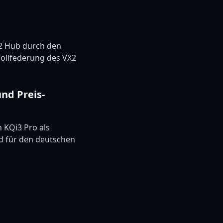
VX2 Hub durch den
Vollfederung des VX2
nd Preis-
 KQi3 Pro als
nd für den deutschen