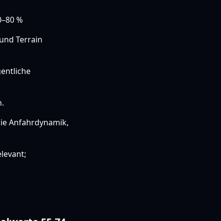
0–80 %
und Terrain
gentliche
.
die Anfahrdynamik,
levant;