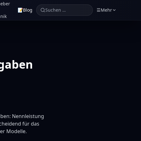
geber
📝
Blog
Suchen …
☰
Mehr
nik
ngaben
aben: Nennleistung
scheidend für das
er Modelle.