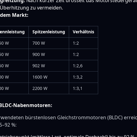
egrenzung:
Nach kurzer Zeit drosselt das Motorsteuergerät 
 Überhitzung zu vermeiden.
s dem Markt:
ennleistung
Spitzenleistung
Verhältnis
50 W
700 W
1:2
50 W
900 W
1:2
50 W
902 W
1:2,6
00 W
1600 W
1:3,2
00 W
2200 W
1:3,1
 BLDC-Nabenmotoren:
erwendeten bürstenlosen Gleichstrommotoren (BLDC) erreic
5–92 %: