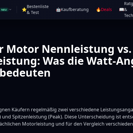
Rat
Bestenliste
⭐
🤖
Kaufberatung
🔥
Deals
📖
&
NEU
& Test
Tech
r Motor Nennleistung vs.
eistung: Was die Watt-A
 bedeuten
gnen Käufern regelmäßig zwei verschiedene Leistungsang
 und Spitzenleistung (Peak). Diese Unterscheidung ist ent
sächlichen Motorleistung und für den Vergleich verschieden