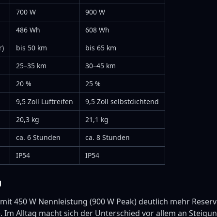
700 W
900 W
486 Wh
608 Wh
r)
bis 50 km
bis 65 km
25–35 km
30–45 km
20 %
25 %
9,5 Zoll Luftreifen
9,5 Zoll selbstdichtend
20,3 kg
21,1 kg
ca. 6 Stunden
ca. 8 Stunden
IP54
IP54
g
 mit 450 W Nennleistung (900 W Peak) deutlich mehr Reserv
). Im Alltag macht sich der Unterschied vor allem an Steig