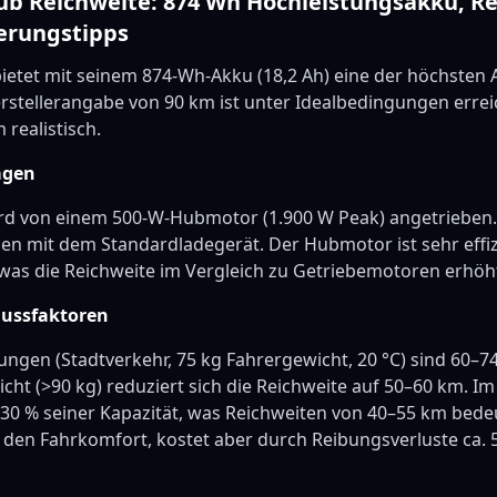
b Reichweite: 874 Wh Hochleistungsakku, Re
erungstipps
etet mit seinem 874-Wh-Akku (18,2 Ah) eine der höchsten 
erstellerangabe von 90 km ist unter Idealbedingungen erre
 realistisch.
agen
d von einem 500-W-Hubmotor (1.900 W Peak) angetrieben. 
den mit dem Standardladegerät. Der Hubmotor ist sehr effi
was die Reichweite im Vergleich zu Getriebemotoren erhöh
lussfaktoren
ngen (Stadtverkehr, 75 kg Fahrergewicht, 20 °C) sind 60–74
t (>90 kg) reduziert sich die Reichweite auf 50–60 km. Im 
–30 % seiner Kapazität, was Reichweiten von 40–55 km bedeu
 den Fahrkomfort, kostet aber durch Reibungsverluste ca. 