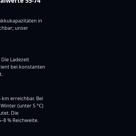
alwerte 55-74
Akkukapazitäten in
ichbar; unser
Die Ladezeit
zient bei konstanten
t.
 km erreichbar. Bei
Winter (unter 5 °C)
tet. Die
5–8 % Reichweite.