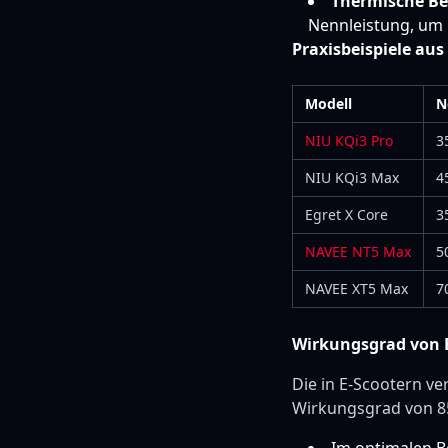
Thermische B
Nennleistung, um
Praxisbeispiele au
Modell
N
NIU KQi3 Pro
3
NIU KQi3 Max
4
Egret X Core
3
NAVEE NT5 Max
5
NAVEE XT5 Max
7
Wirkungsgrad von
Die in E-Scootern v
Wirkungsgrad von 8