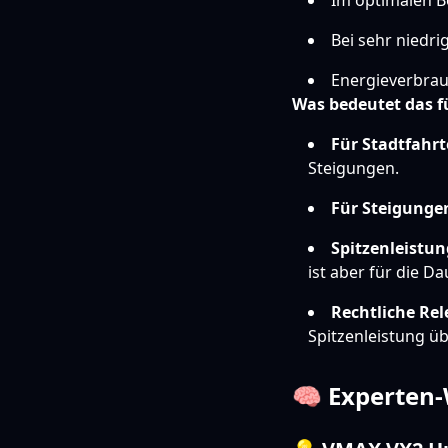
Im optimalen Be
Bei sehr niedri
Energieverbrau
Was bedeutet das f
Für Stadtfahrt
Steigungen.
Für Steigunge
Spitzenleistu
ist aber für die D
Rechtliche Rel
Spitzenleistung ü
🧠 Experten