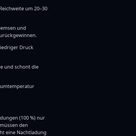
 Reichweite um 20–30
Bremsen und
 zurückgewinnen.
niedriger Druck
ie und schont die
 Raumtemperatur
adungen (100 %) nur
n müssen den
ht eine Nachtladung