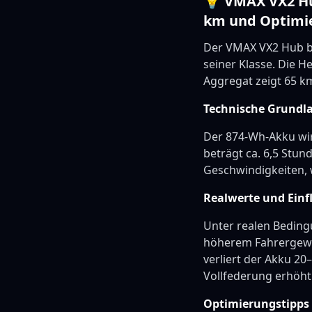
💡 VMAX VX2 Hu
km und Optimi
Der VMAX VX2 Hub bi
seiner Klasse. Die H
Aggregat zeigt 65 km
Technische Grundl
Der 874-Wh-Akku wir
beträgt ca. 6,5 Stun
Geschwindigkeiten, 
Realwerte und Einf
Unter realen Bedingu
höherem Fahrergewich
verliert der Akku 20
Vollfederung erhöht
Optimierungstipps