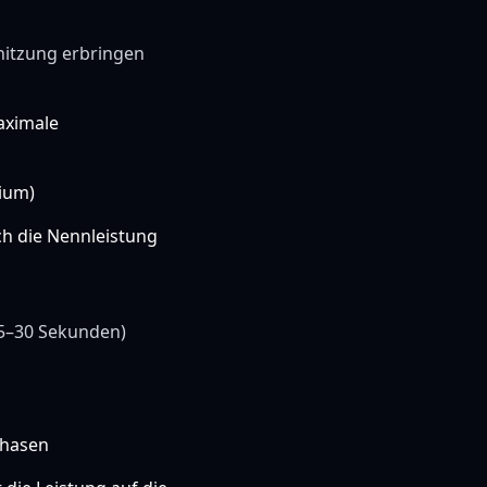
hitzung erbringen
aximale
mium)
ch die Nennleistung
h 5–30 Sekunden)
phasen