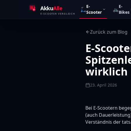
Zum Inhalt springen
E-
E-
Akku
Alle
🛴
🚲
Scooter
Bikes
E-SCOOTER VERGLEICH
Zurück zum Blog
E-Scoote
Spitzenl
wirklich
23. April 2026
Bei E-Scootern bege
(auch Dauerleistung)
Verständnis der tat