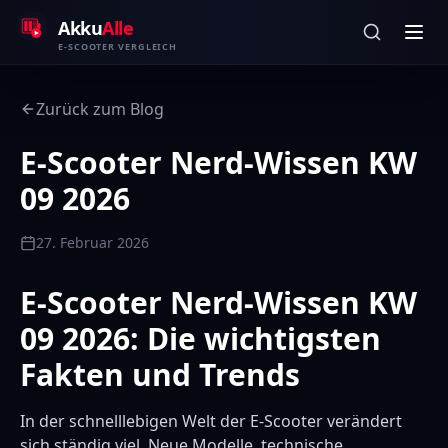
Zum Inhalt springen
Akku
Alle
E-SCOOTER VERGLEICH
Zurück zum Blog
E-Scooter Nerd-Wissen KW
09 2026
27. Februar 2026
E-Scooter Nerd-Wissen KW
09 2026: Die wichtigsten
Fakten und Trends
In der schnelllebigen Welt der E-Scooter verändert
sich ständig viel. Neue Modelle, technische