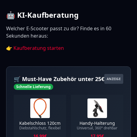
🤖 KI-Kaufberatung
Welcher E-Scooter passt zu dir? Finde es in 60
Sekunden heraus:
👉
Kaufberatung starten
🛒 Must-Have Zubehör unter 25€
ANZEIGE
Schnelle Lieferung
Kabelschloss 120cm
Handy-Halterung
Diebstahlschutz, flexibel
Universal, 360° drehbar
16.99
€
17.95
€