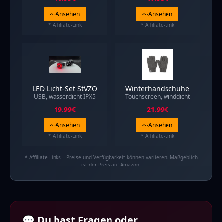
Ansehen
Ansehen
* Affiliate-Link
* Affiliate-Link
LED Licht-Set StVZO
Winterhandschuhe
USB, wasserdicht IPX5
Touchscreen, winddicht
19.99
€
21.99
€
Ansehen
Ansehen
* Affiliate-Link
* Affiliate-Link
* Affiliate-Links – Preise und Verfügbarkeit können variieren. Maßgeblich
ist der Preis auf Amazon.
💬 Du hast Fragen oder