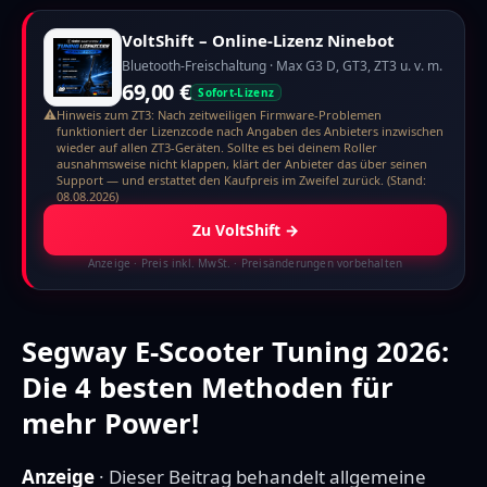
VoltShift – Online-Lizenz Ninebot
Bluetooth-Freischaltung · Max G3 D, GT3, ZT3 u. v. m.
69,00 €
Sofort-Lizenz
⚠
Hinweis zum ZT3: Nach zeitweiligen Firmware-Problemen
funktioniert der Lizenzcode nach Angaben des Anbieters inzwischen
wieder auf allen ZT3-Geräten. Sollte es bei deinem Roller
ausnahmsweise nicht klappen, klärt der Anbieter das über seinen
Support — und erstattet den Kaufpreis im Zweifel zurück. (Stand:
08.08.2026)
Zu VoltShift
→
Anzeige
· Preis inkl. MwSt. · Preisänderungen vorbehalten
Segway E-Scooter Tuning 2026:
Die 4 besten Methoden für
mehr Power!
Anzeige
· Dieser Beitrag behandelt allgemeine