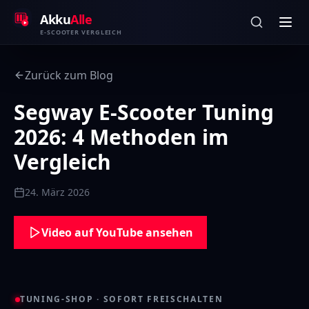
Zum Inhalt springen
Akku
Alle
E-SCOOTER VERGLEICH
Zurück zum Blog
Segway E-Scooter Tuning
2026: 4 Methoden im
Vergleich
24. März 2026
Video auf YouTube ansehen
TUNING-SHOP · SOFORT FREISCHALTEN