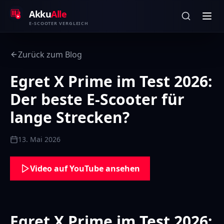
Zum Inhalt springen
Akku
Alle
E-SCOOTER VERGLEICH
Zurück zum Blog
Egret X Prime im Test 2026:
Der beste E-Scooter für
lange Strecken?
13. Mai 2026
Video auf YouTube ansehen
Egret X Prime im Test 2026: