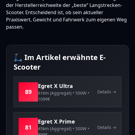
der Herstellerreichweite der „beste“ Langstrecken-
Scooter. Entscheidend ist, ob sein aktueller
Praxiswert, Gewicht und Fahrwerk zum eigenen Weg
passen.
🛴 Im Artikel erwähnte E-
Scooter
Egret
X Ultra
89
Details →
61km (Aggregat)
•
500
W •
1099
€
Egret
X Prime
81
Details →
45km (Aggregat)
•
500
W •
899
€