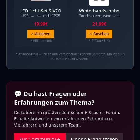
LED Licht-Set StVZO
Winterhandschuhe
USB, wasserdicht IPX5
Touchscreen, winddicht
19.99
€
21.99
€
Ansehen
Ansehen
* Affiliate-Link
* Affiliate-Link
* Affiliate-Links – Preise und Verfügbarkeit können variieren. Maßgeblich
ist der Preis auf Amazon.
💬 Du hast Fragen oder
Erfahrungen zum Thema?
Diskutiere im größten deutschen E-Scooter Forum.
Erhalte Antworten von erfahrenen Schraubern,
Vielfahrern und unserem Team.
Zur Community
→
Eigene Frage stellen