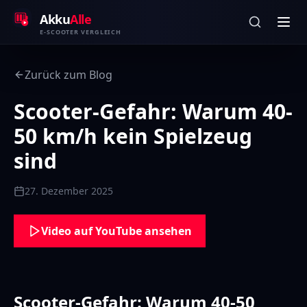
Zum Inhalt springen
Akku
Alle
E-SCOOTER VERGLEICH
Zurück zum Blog
Scooter-Gefahr: Warum 40-
50 km/h kein Spielzeug
sind
27. Dezember 2025
Video auf YouTube ansehen
Scooter-Gefahr: Warum 40-50