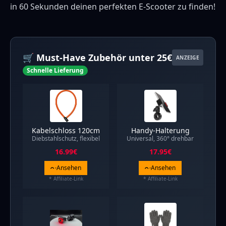
in 60 Sekunden deinen perfekten E-Scooter zu finden!
🛒 Must-Have Zubehör unter 25€
ANZEIGE
Schnelle Lieferung
Kabelschloss 120cm
Handy-Halterung
Diebstahlschutz, flexibel
Universal, 360° drehbar
16.99
€
17.95
€
Ansehen
Ansehen
* Affiliate-Link
* Affiliate-Link