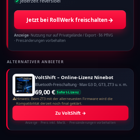
Jederzeit reversibel
✓
→
Jetzt bei RollWerk freischalten
Anzeige
· Nutzung nur auf Privatgelände / Export · §6 PflVG
· Preisänderungen vorbehalten
ALTERNATIVER ANBIETER
VoltShift – Online-Lizenz Ninebot
Bluetooth-Freischaltung · Max G3 D, GT3, ZT3 u. v. m.
69,00 €
Sofort-Lizenz
⚠
Hinweis: Beim ZT3 mit der allerneuesten Firmware wird die
Kompatibilität derzeit noch final geklärt.
Zu VoltShift
→
Anzeige
· Preis inkl. MwSt. · Preisänderungen vorbehalten