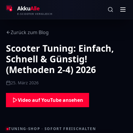
Zum Inhalt springen
Akku
Alle
E-SCOOTER VERGLEICH
Zurück zum Blog
Scooter Tuning: Einfach,
Schnell & Günstig!
(Methoden 2-4) 2026
25. März 2026
Video auf YouTube ansehen
TUNING-SHOP · SOFORT FREISCHALTEN