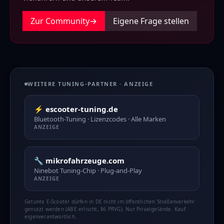
Zur Community
→
Eigene Frage stellen
WEITERE TUNING-PARTNER · ANZEIGE
⚡ escooter-tuning.de
Bluetooth-Tuning · Lizenzcodes · Alle Marken
ANZEIGE
🔧 mikrofahrzeuge.com
Ninebot Tuning-Chip · Plug-and-Play
ANZEIGE
Getunte E-Scooter dürfen in DE nicht im öffentlichen Straßenverkehr
genutzt werden (ABE erlischt, §6 PflVG). Nur Privatgelände. Kauf
eigenverantwortlich.