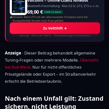
VoltShift – Online-Lizenz Ninebot
Bluetooth-Freischaltung · Max G3 D, GT3, ZT3 u. v. m.
69,00 €
Sofort-Lizenz
⚠
Hinweis: Beim ZT3 mit der allerneuesten Firmware wird die
Kompatibilität derzeit noch final geklärt.
Zu VoltShift
→
Anzeige
· Preis inkl. MwSt. · Preisänderungen vorbehalten
Anzeige
· Dieser Beitrag behandelt allgemeine
Tuning-Fragen oder mehrere Modelle.
Übersicht
bei Roll-Werk
. Nur für nicht-öffentliches
Privatgelände oder Export – im Straßenverkehr
erlischt die Betriebserlaubnis.
Nach einem Unfall gilt: Zustand
sichern, nicht Leistung