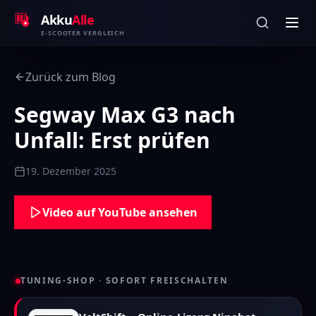
Zum Inhalt springen
Akku
Alle
E-SCOOTER VERGLEICH
Zurück zum Blog
Segway Max G3 nach
Unfall: Erst prüfen
19. Dezember 2025
Video auf YouTube ansehen
TUNING-SHOP · SOFORT FREISCHALTEN