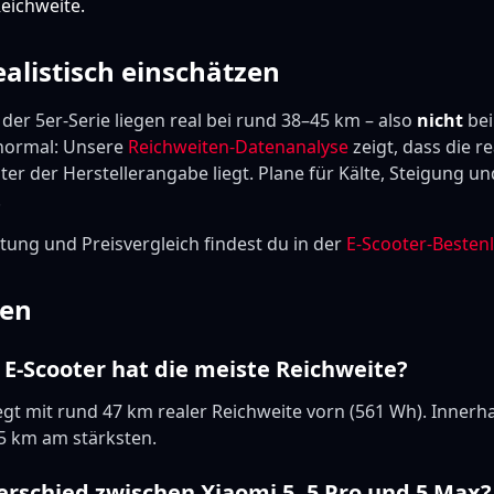
eichweite.
ealistisch einschätzen
der 5er-Serie liegen real bei rund 38–45 km – also
nicht
bei
 normal: Unsere
Reichweiten-Datenanalyse
zeigt, dass die r
ter der Herstellerangabe liegt. Plane für Kälte, Steigung 
.
tung und Preisvergleich findest du in der
E-Scooter-Bestenl
gen
E-Scooter hat die meiste Reichweite?
iegt mit rund 47 km realer Reichweite vorn (561 Wh). Innerhal
45 km am stärksten.
erschied zwischen Xiaomi 5, 5 Pro und 5 Max?