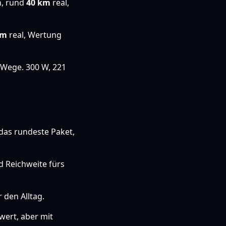
h, rund
40 km
real,
km
real, Wertung
 Wege. 300 W, 221
das rundeste Paket,
nd Reichweite fürs
r den Alltag.
wert, aber mit