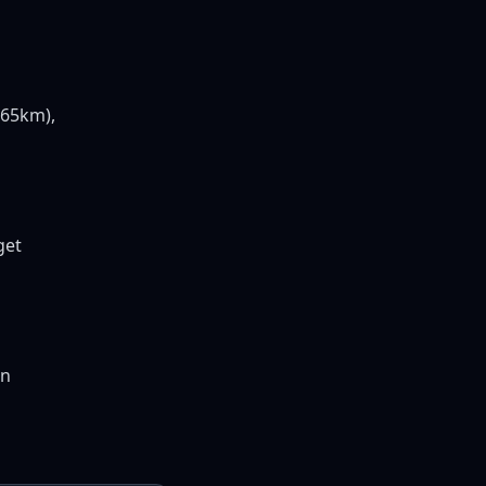
(65km),
get
en