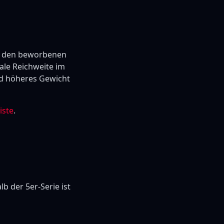
 den beworbenen
eale Reichweite im
und höheres Gewicht
iste
.
b der 5er-Serie ist