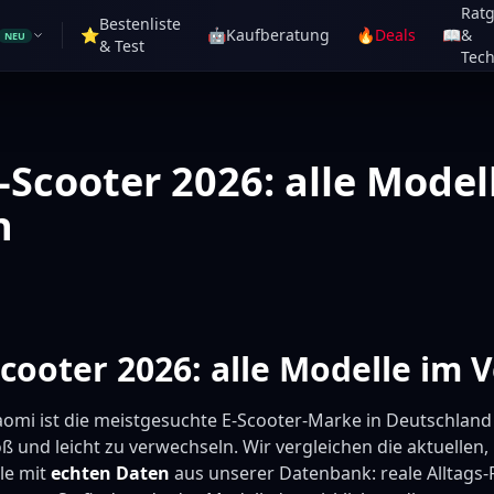
Rat
Bestenliste
⭐
🤖
Kaufberatung
🔥
Deals
📖
&
NEU
& Test
Tech
-Scooter 2026: alle Model
h
cooter 2026: alle Modelle im V
aomi ist die meistgesuchte E-Scooter-Marke in Deutschland
oß und leicht zu verwechseln. Wir vergleichen die aktuellen,
le mit
echten Daten
aus unserer Datenbank: reale Alltags-R