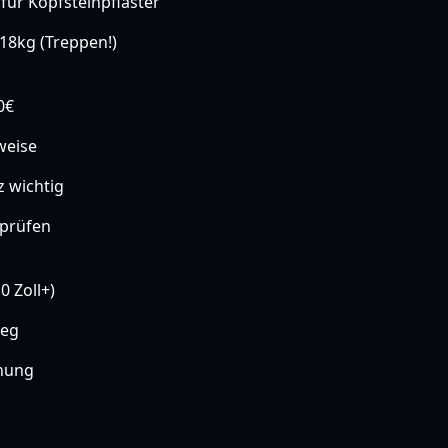
für Kopfsteinpflaster
18kg (Treppen!)
0€
weise
z wichtig
 prüfen
0 Zoll+)
ieg
enung