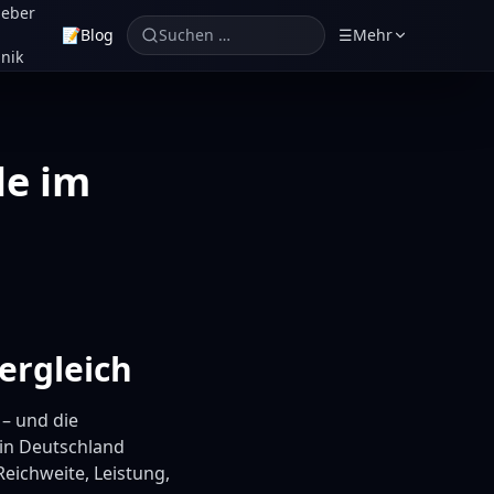
geber
📝
Blog
Suchen …
☰
Mehr
nik
le im
ergleich
 – und die
 in Deutschland
eichweite, Leistung,