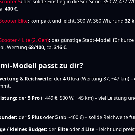
 Scooter 5
:
der solide Einstieg in die 5er-Serie. 350 W, 477 W
ca.
400 €
.
Scooter Elite
:
kompakt und leicht. 300 W, 360 Wh, rund
32 
Scooter 4 Lite (2. Gen)
:
das günstige Stadt-Modell für kurze
al, Wertung
68/100
, ca.
316 €
.
mi-Modell passt zu dir?
ertung & Reichweite:
der
4 Ultra
(Wertung 87, ~47 km) – 
immt.
eistung:
der
5 Pro
(~449 €, 500 W, ~45 km) – viel Leistung u
ounder:
der
5 Plus
oder
5
(ab ~400 €) – solide Reichweite fü
e / kleines Budget:
der
Elite
oder
4 Lite
– leicht und preis