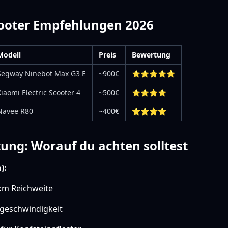
cooter Empfehlungen 2026
Modell
Preis
Bewertung
Segway Ninebot Max G3 E
~900€
⭐⭐⭐⭐⭐
Xiaomi Electric Scooter 4
~500€
⭐⭐⭐⭐
Navee R80
~400€
⭐⭐⭐⭐
ung: Worauf du achten solltest
):
km Reichweite
geschwindigkeit