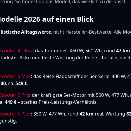
tung. So findest du das Modell, das wirklich zu dir passt.
odelle 2026 auf einen Blick
listische Alltagswerte
, nicht Hersteller-Bestwerte. Alle Mo
 Scooter 4 Ultra
:
das Topmodell. 450 W, 561 Wh, rund
47 km
 Stärkster Akku und beste Wertung der Reihe – für alle, die 
 Scooter 5 Max
:
das Reise-Flaggschiff der 5er-Serie. 400 W, 
100
, ca.
549 €
.
 Scooter 5 Pro
:
der kräftigste 5er-Motor mit 500 W, 477 Wh,
ca.
449 €
– starkes Preis-Leistungs-Verhältnis.
 Scooter 5 Plus
:
350 W, 477 Wh, rund
42 km
real, Wertung
8
ünstig.