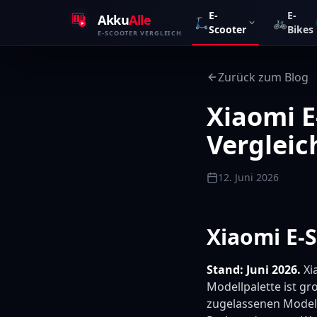
Zum Inhalt springen
E-
E-
Akku
Alle
🛴
🚲
Scooter
Bikes
E-SCOOTER VERGLEICH
Zurück zum Blog
Xiaomi E
Vergleic
12. Juni 2026
Xiaomi E-S
Stand: Juni 2026.
Xi
Modellpalette ist gr
zugelassenen Model