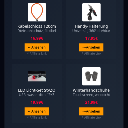
Kabelschloss 120cm
Handy-Halterung
Diebstahlschutz, flexibel
Universal, 360° drehbar
16.99
€
17.95
€
Ansehen
Ansehen
* Affiliate-Link
* Affiliate-Link
LED Licht-Set StVZO
Winterhandschuhe
USB, wasserdicht IPX5
Touchscreen, winddicht
19.99
€
21.99
€
Ansehen
Ansehen
* Affiliate-Link
* Affiliate-Link