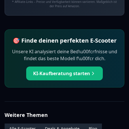
* Affiliate-Links – Preise und Verfügbarkeit können variieren. Maßgeblich ist
der Preis auf Amazon.
🎯 Finde deinen perfekten E-Scooter
Unsere KI analysiert deine Bed\u00fcrfnisse und
findet das beste Modell f\u00fcr dich.
KI-Kaufberatung starten
Weitere Themen
Alle E-Scooter
Deals & Angebote
Blog