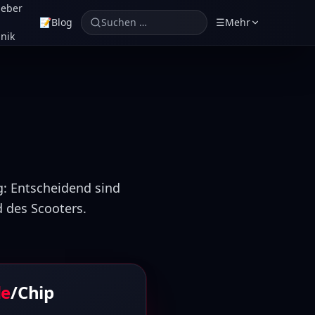
geber
📝
Blog
Suchen …
☰
Mehr
nik
g: Entscheidend sind
d des Scooters.
de
/Chip