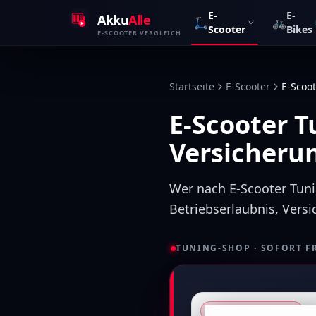
Zum Inhalt springen
E-
E-
Akku
Alle
🛴
🚲
Scooter
Bikes
E-SCOOTER VERGLEICH
Startseite
E-Scooter
E-Scoot
E-Scooter T
Versicherun
Wer nach E-Scooter Tuni
Betriebserlaubnis, Vers
TUNING-SHOP · SOFORT F
★ RollWerk · Partner