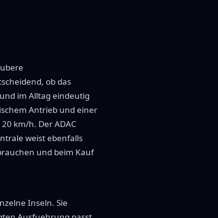
aubere
ntscheidend, ob das
nd im Alltag eindeutig
rischem Antrieb und einer
s 20 km/h. Der ADAC
trale weist ebenfalls
e brauchen und beim Kauf
nzelne Inseln. Sie
gten Ausfuehrung passt,