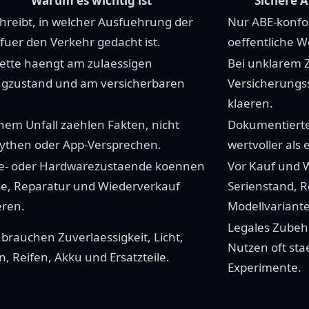
Warum es wichtig ist
Sichere 
chreibt, in welcher Ausfuehrung der
Nur ABE-konfo
 fuer den Verkehr gedacht ist.
oeffentliche W
kette haengt am zulaessigen
Bei unklarem Z
gzustand und am versicherbaren
Versicherungs
klaeren.
nem Unfall zaehlen Fakten, nicht
Dokumentierte
then oder App-Versprechen.
wertvoller als 
e- oder Hardwarezustaende koennen
Vor Kauf und
e, Reparatur und Wiederverkauf
Serienstand, 
ren.
Modellvariante
Legales Zubeh
 brauchen Zuverlaessigkeit, Licht,
Nutzen oft stae
, Reifen, Akku und Ersatzteile.
Experimente.