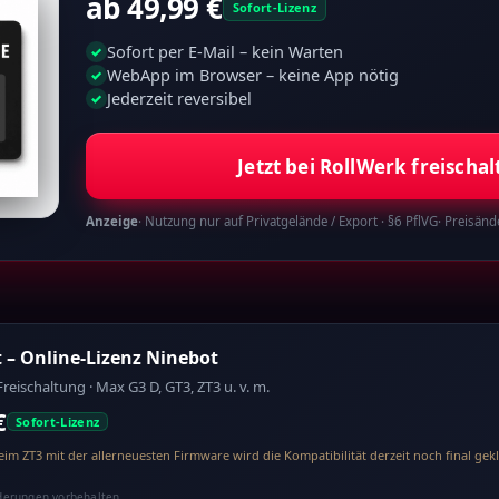
ab 49,99 €
Sofort-Lizenz
Sofort per E-Mail – kein Warten
✓
WebApp im Browser – keine App nötig
✓
Jederzeit reversibel
✓
Jetzt bei RollWerk freischal
Anzeige
· Nutzung nur auf Privatgelände / Export · §6 PflVG
· Preisän
t – Online-Lizenz Ninebot
reischaltung · Max G3 D, GT3, ZT3 u. v. m.
€
Sofort-Lizenz
eim ZT3 mit der allerneuesten Firmware wird die Kompatibilität derzeit noch final gekl
änderungen vorbehalten