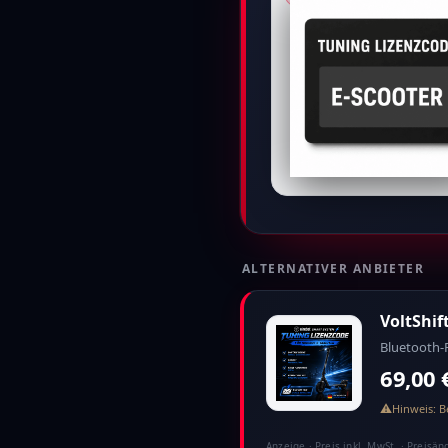
ALTERNATIVER ANBIETER
VoltShif
Bluetooth-F
69,00 
⚠
Hinweis: B
Anzeige
· Preis inkl. MwSt. · Preis