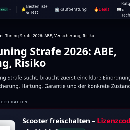
Rat
Bestenliste
⭐
🤖
Kaufberatung
🔥
Deals
📖
&
NEU
& Test
Tech
er Tuning Strafe 2026: ABE, Versicherung, Risiko
uning Strafe 2026: ABE,
g, Risiko
ng Strafe sucht, braucht zuerst eine klare Einordnun
icherung, Haftung, Garantie und der konkrete Zustan
REISCHALTEN
Scooter freischalten –
Lizenzco