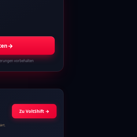
→
ten
derungen vorbehalten
Zu VoltShift
→
ärt.