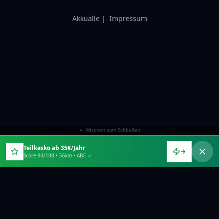
Akkualle
|
Impressum
← Wischen zum Schließen
Teilkasko ab 35€/Jahr
→
Score 94/100 • 56km • ABE ✓
RATGEBER & ZUBEHÖR
E-Tretroller
E-Scooter Schloss
E-Scooter Helm
E-Scooter Zubehör
E-Scooter Gesetze
Bußgeld-Rechner