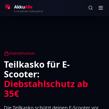
Zum Inhalt springen
Akku
Alle
E-SCOOTER VERGLEICH
Diebstahlschutz
Teilkasko für E-
Scooter:
Diebstahlschutz ab
35€
Die Teilkasko schützt deinen E-Scooter vor