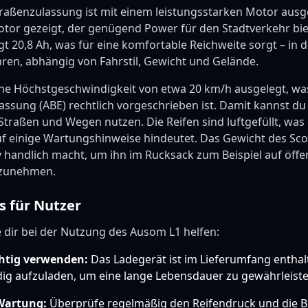
raßenzulassung ist mit einem leistungsstarken Motor ausge
otor gezeigt, der genügend Power für den Stadtverkehr bie
t 20,8 Ah, was für eine komfortable Reichweite sorgt – in d
hren, abhängig von Fahrstil, Gewicht und Gelände.
eine Höchstgeschwindigkeit von etwa 20 km/h ausgelegt, wa
ssung (ABE) rechtlich vorgeschrieben ist. Damit kannst du
 Straßen und Wegen nutzen. Die Reifen sind luftgefüllt, wa
uf einige Wartungshinweise hindeutet. Das Gewicht des Scoo
iv handlich macht, um ihn im Rucksack zum Beispiel auf öffe
tzunehmen.
s für Nutzer
ie dir bei der Nutzung des Ausom L1 helfen:
chtig verwenden:
Das Ladegerät ist im Lieferumfang enthalt
dig aufzuladen, um eine lange Lebensdauer zu gewährleiste
Wartung:
Überprüfe regelmäßig den Reifendruck und die B