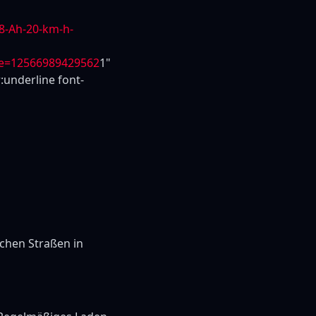
8-Ah-20-km-h-
e=12566989429562
1"
:underline font-
ichen Straßen in