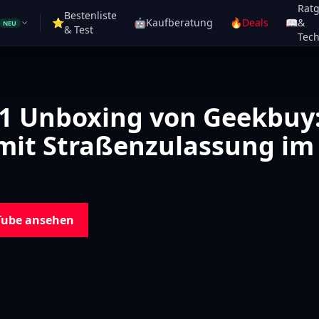
Rat
Bestenliste
⭐
🤖
Kaufberatung
🔥
Deals
📖
&
NEU
& Test
Tech
1 Unboxing von Geekbuy:
mit Straßenzulassung im
Tube ansehen