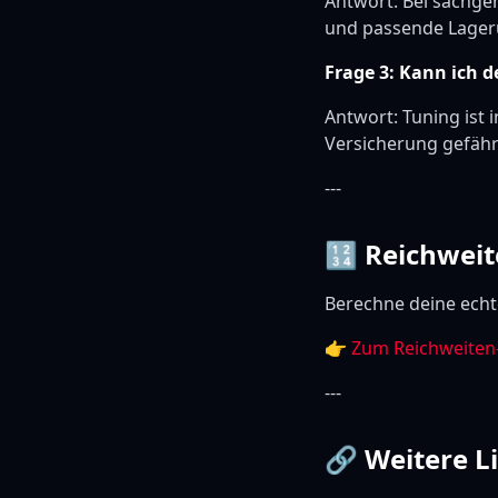
Antwort: Bei sachg
und passende Lageru
Frage 3: Kann ich 
Antwort: Tuning ist
Versicherung gefähr
---
🔢 Reichweit
Berechne deine echt
👉
Zum Reichweiten
---
🔗 Weitere L