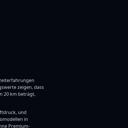
zeiterfahrungen
gswerte zeigen, dass
n 20 km beträgt,
uftdruck, und
romodellen in
 ohne Premium-