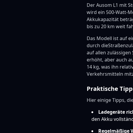
Der Ausom L1 mit St
wird ein 500-Watt-M
Akkukapazität beträg
bis zu 20 km weit fa
Das Modell ist auf 
durch dieStraßenzula
auf allen zulässigen
erhöht, aber auch a
14 kg, was ihn relat
Verkehrsmitteln mi
Praktische Tipp
Hier einige Tipps, d
Ladegeräte ri
den Akku vollstän
Regelmäßige 