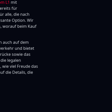
om L1
mit
reits für
r alle, die nach
ssante Option. Wir
n, worauf beim Kauf
rn auch auf dem
verkehr und bietet
drücke sowie das
 die legalen
 wie viel Freude das
f die Details, die