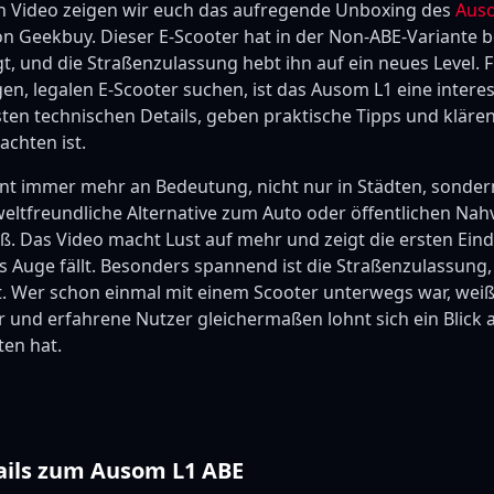
n Video zeigen wir euch das aufregende Unboxing des
Aus
n Geekbuy. Dieser E-Scooter hat in der Non-ABE-Variante be
, und die Straßenzulassung hebt ihn auf ein neues Level. Fü
en, legalen E-Scooter suchen, ist das Ausom L1 eine intere
sten technischen Details, geben praktische Tipps und kläre
chten ist.
nt immer mehr an Bedeutung, nicht nur in Städten, sonde
weltfreundliche Alternative zum Auto oder öffentlichen Nah
paß. Das Video macht Lust auf mehr und zeigt die ersten Ein
ns Auge fällt. Besonders spannend ist die Straßenzulassung,
. Wer schon einmal mit einem Scooter unterwegs war, weiß,
r und erfahrene Nutzer gleichermaßen lohnt sich ein Blick au
ten hat.
ails zum Ausom L1 ABE