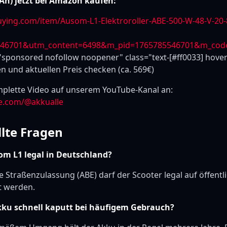
Ah) jetzt bei Amazon kaufen:
uying.com/item/Ausom-L1-Elektroroller-ABE-500-W-48-V-20-
546701&utm_content=6498&m_pid=1765785546701&m_cod
"sponsored nofollow noopener" class="text-[#ff0033] hover
 und aktuellen Preis checken (ca. 569€)
plette Video auf unserem YouTube-Kanal an:
e.com/@akkualle
llte Fragen
som L1 legal in Deutschland?
ie Straßenzulassung (ABE) darf der Scooter legal auf öffentl
t werden.
Akku schnell kaputt bei häufigem Gebrauch?