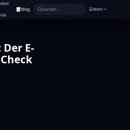
geber
📝
Blog
Suchen …
☰
Mehr
nik
 Der E-
 Check