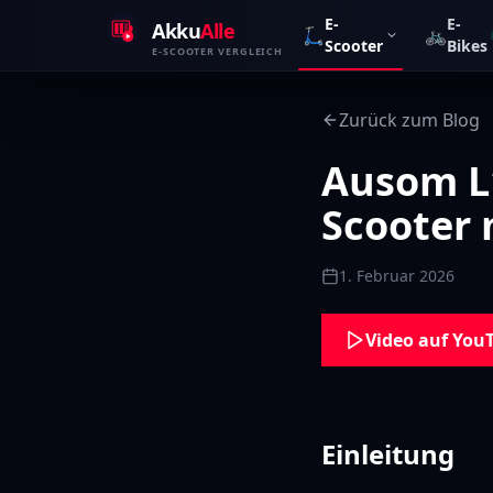
Zum Inhalt springen
E-
E-
Akku
Alle
🛴
🚲
Scooter
Bikes
E-SCOOTER VERGLEICH
Zurück zum Blog
Ausom L
Scooter 
1. Februar 2026
Video auf You
Einleitung