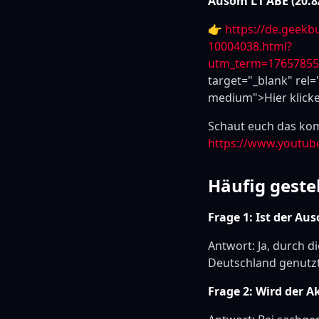
Ausom L1 ABE (20.8
👉
https://de.geekb
10004038.html?
utm_term=1765785
target="_blank" rel=
medium">Hier klicken
Schaut euch das kom
https://www.youtub
Häufig geste
Frage 1: Ist der Au
Antwort: Ja, durch d
Deutschland genutz
Frage 2: Wird der 