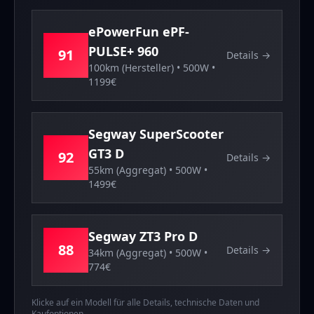
ePowerFun
ePF-
PULSE+ 960
91
Details →
100km (Hersteller)
•
500
W •
1199
€
Segway
SuperScooter
GT3 D
92
Details →
55km (Aggregat)
•
500
W •
1499
€
Segway
ZT3 Pro D
88
Details →
34km (Aggregat)
•
500
W •
774
€
Klicke auf ein Modell für alle Details, technische Daten und
Kaufoptionen.