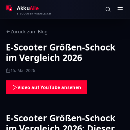
Zum Inhalt springen
Akku
Alle
E-SCOOTER VERGLEICH
Zurück zum Blog
E-Scooter Größen-Schock
im Vergleich 2026
15. Mai 2026
Video auf YouTube ansehen
E-Scooter Größen-Schock
im Vergleich 2026: Dieser