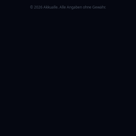
© 2026 Akkualle. Alle Angaben ohne Gewähr.
RATGEBER & ZUBEHÖR
E-Tretroller
E-Scooter Schloss
E-Scooter Helm
E-Scooter Zubehör
E-Scooter Gesetze
Bußgeld-Rechner
E-Scooter Bestenliste