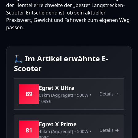
der Herstellerreichweite der „beste“ Langstrecken-
Scooter. Entscheidend ist, ob sein aktueller
Praxiswert, Gewicht und Fahrwerk zum eigenen Weg
passen.
🛴 Im Artikel erwähnte E-
Scooter
Egret
X Ultra
89
Details →
61km (Aggregat)
•
500
W •
1099
€
Egret
X Prime
81
Details →
45km (Aggregat)
•
500
W •
899
€