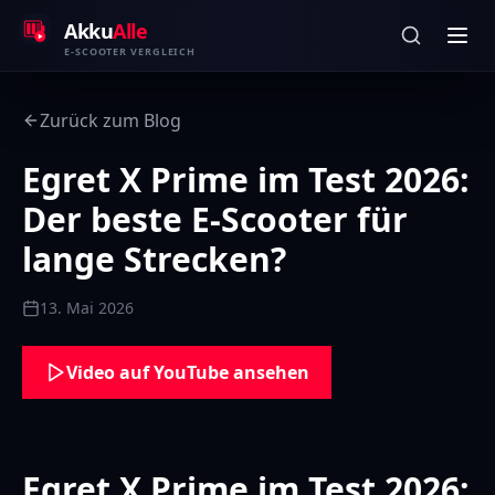
Zum Inhalt springen
Akku
Alle
E-SCOOTER VERGLEICH
Zurück zum Blog
Egret X Prime im Test 2026:
Der beste E-Scooter für
lange Strecken?
13. Mai 2026
Video auf YouTube ansehen
Egret X Prime im Test 2026: