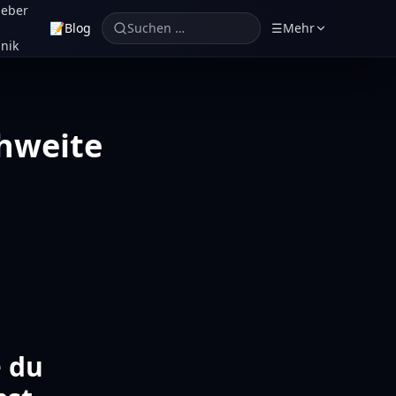
geber
📝
Blog
Suchen …
☰
Mehr
nik
hweite
 du