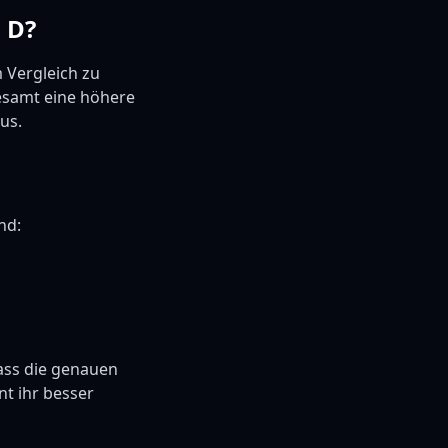
 D?
 Vergleich zu
esamt eine höhere
lus.
nd:
dass die genauen
nt ihr besser