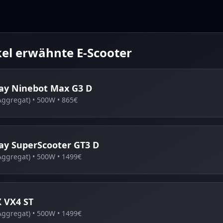
kel erwähnte E-Scooter
ay
Ninebot Max G3 D
Aggregat)
•
500
W •
865
€
ay
SuperScooter GT3 D
Aggregat)
•
500
W •
1499
€
X
VX4 ST
Aggregat)
•
500
W •
1499
€