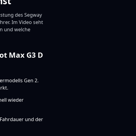
mst
eistung des Segway
hrer. Im Video seht
en und welche
bot Max G3 D
ermodells Gen 2.
rkt.
nell wieder
r Fahrdauer und der