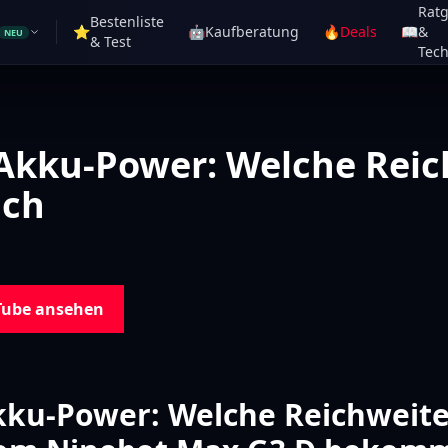
Rat
Bestenliste
⭐
🤖
Kaufberatung
🔥
Deals
📖
&
NEU
& Test
Tech
Akku-Power: Welche Reic
ich
Tube ansehen
ku-Power: Welche Reichweite