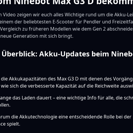
vom Ninebot Max G3 D bekom
 Video zeigen wir euch alles Wichtige rund um die Akku-L
inem der beliebtesten E-Scooter für Pendler und Freizeitfa
im Vergleich zu früheren Modellen wie dem Gen 2 abschneid
neue Generation mit sich bringt.
 Überblick: Akku-Updates beim Nine
r die Akkukapazitäten des Max G3 D mit denen des Vorgäng
, wie sich die verbesserte Kapazität auf die Reichweite auswi
lange das Laden dauert – eine wichtige Info für alle, die sch
llen.
warum die Akkutechnologie eine entscheidende Rolle bei de
e spielt.