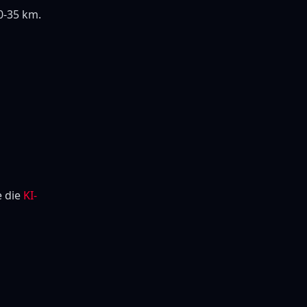
0-35 km.
e die
KI-