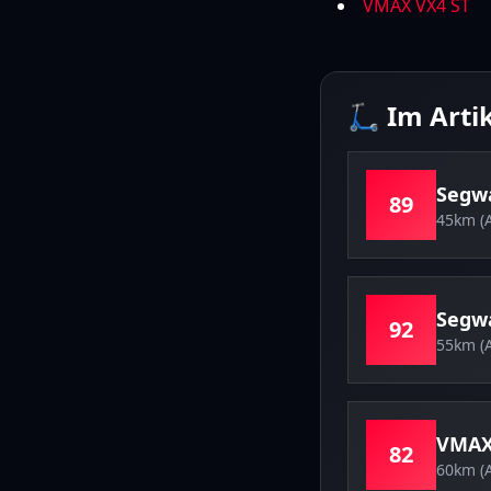
VMAX VX4 ST
🛴 Im Arti
Segw
89
45km (
Segw
92
55km (
VMA
82
60km (