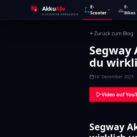
Zum Inhalt springen
E-
E-
Akku
Alle
🛴
🚲
Scooter
Bikes
E-SCOOTER VERGLEICH
Zurück zum Blog
Segway 
du wirkl
18. Dezember 2025
Video auf You
Segway Ak