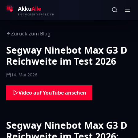
Zum Inhalt springen
Akku
Alle
E-SCOOTER VERGLEICH
Zurück zum Blog
Segway Ninebot Max G3 D
Reichweite im Test 2026
14. Mai 2026
Video auf YouTube ansehen
Segway Ninebot Max G3 D
Reichweite im Test 2026: