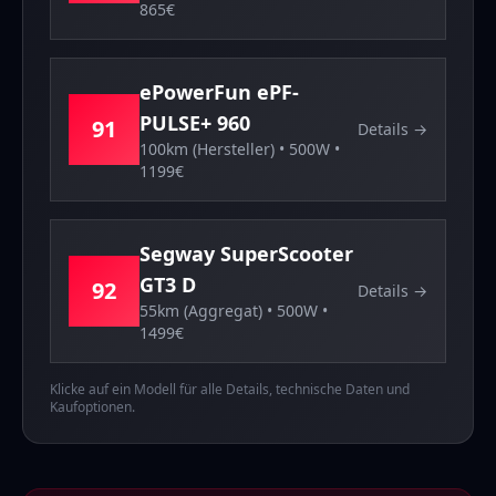
865
€
ePowerFun
ePF-
PULSE+ 960
91
Details →
100km (Hersteller)
•
500
W •
1199
€
Segway
SuperScooter
GT3 D
92
Details →
55km (Aggregat)
•
500
W •
1499
€
Klicke auf ein Modell für alle Details, technische Daten und
Kaufoptionen.