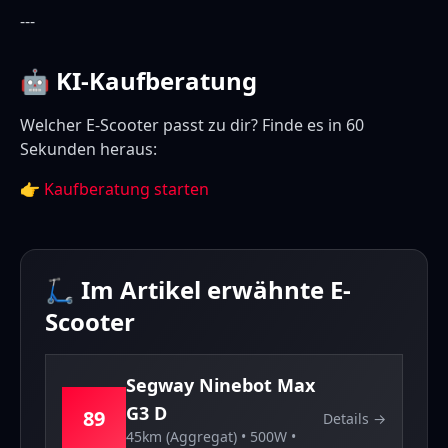
---
🤖 KI-Kaufberatung
Welcher E-Scooter passt zu dir? Finde es in 60
Sekunden heraus:
👉
Kaufberatung starten
🛴 Im Artikel erwähnte E-
Scooter
Segway
Ninebot Max
G3 D
89
Details →
45km (Aggregat)
•
500
W •