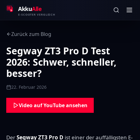
Zum Inhalt springen
Akku
Alle
E-SCOOTER VERGLEICH
Zurück zum Blog
Segway ZT3 Pro D Test
2026: Schwer, schneller,
besser?
22. Februar 2026
Video auf YouTube ansehen
Der
Segway ZT3 Pro D
ist einer der auffälligsten E-