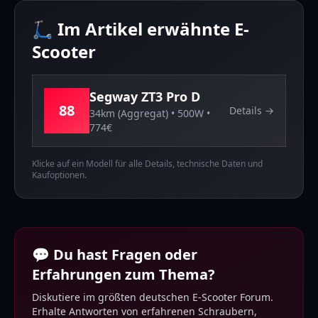
🛴 Im Artikel erwähnte E-
Scooter
Segway
ZT3 Pro D
88
Details →
34km (Aggregat)
•
500
W •
774
€
Klicke auf ein Modell für alle Details, technische Daten und
Kaufoptionen.
💬 Du hast Fragen oder
Erfahrungen zum Thema?
Diskutiere im größten deutschen E-Scooter Forum.
Erhalte Antworten von erfahrenen Schraubern,