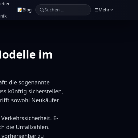
geber
📝
Blog
Suchen …
☰
Mehr
nik
Modelle im
aft: die sogenannte
ss künftig sicherstellen,
rifft sowohl Neukäufer
Verkehrssicherheit. E-
h die Unfallzahlen.
r vorhersehbar zu