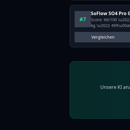
SoFlow
SO4 Pro 
#7
Score:
66
/100 \u20
kg \u2022
499
\u00a
Vergleichen
Unsere KI ana