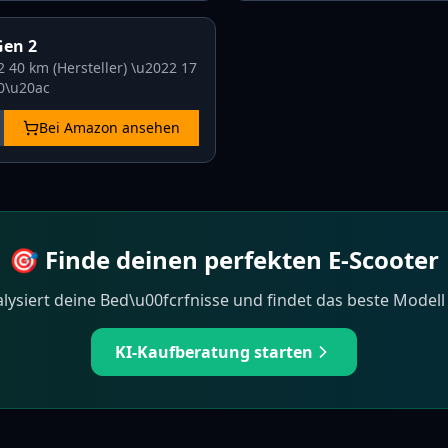
Gen 2
22
40 km (Hersteller)
\u2022
17
0\u20ac
Bei Amazon ansehen
🎯 Finde deinen perfekten E-Scooter
lysiert deine Bed\u00fcrfnisse und findet das beste Modell 
KI-Kaufberatung starten