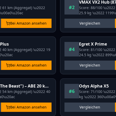
VMAX
VX2 Hub (8
#2
22
61 km (Aggregat)
\u2022
Score:
88
/100 \u202
\u00a0\u20ac
25.9
kg \u2022
1199
\
Bei Amazon ansehen
Vergleichen
 Plus
Egret
X Prime
#4
22
40 km (Aggregat)
\u2022
19
Score:
81
/100 \u202
0\u20ac
24.5
kg \u2022
899
\u
Bei Amazon ansehen
Vergleichen
The Beast") – ABE 20 km/h
Odys
Alpha X5
#6
22
54 km (Aggregat)
\u2022
40
Score:
71
/100 \u202
a0\u20ac
kg \u2022
360
\u00a0
Bei Amazon ansehen
Vergleichen