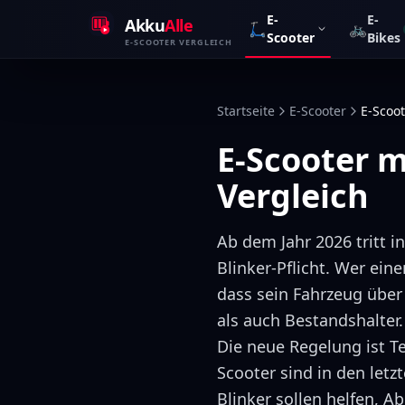
Zum Inhalt springen
E-
E-
Akku
Alle
🛴
🚲
Scooter
Bikes
E-SCOOTER VERGLEICH
Startseite
E-Scooter
E-Scoot
E-Scooter m
Vergleich
Ab dem Jahr 2026 tritt i
Blinker-Pflicht. Wer ein
dass sein Fahrzeug über
als auch Bestandshalter.
Die neue Regelung ist T
Scooter sind in den let
Blinker sollen helfen, 