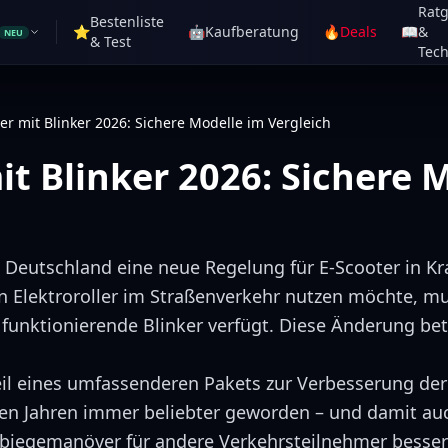
Rat
Bestenliste
⭐
🤖
Kaufberatung
🔥
Deals
📖
&
NEU
& Test
Tech
er mit Blinker 2026: Sichere Modelle im Vergleich
it Blinker 2026: Sichere 
n Deutschland eine neue Regelung für E-Scooter in Kr
en Elektroroller im Straßenverkehr nutzen möchte, mu
 funktionierende Blinker verfügt. Diese Änderung bet
eil eines umfassenderen Pakets zur Verbesserung der 
zten Jahren immer beliebter geworden – und damit auc
Abbiegemanöver für andere Verkehrsteilnehmer besse