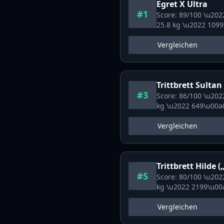
Egret
X Ultra
#1
Score:
89
/100 \u20
25.8
kg \u2022
1099
Vergleichen
Trittbrett
Sultan
#3
Score:
86
/100 \u20
kg \u2022
649
\u00a
Vergleichen
Trittbrett
Hilde („
#5
Score:
80
/100 \u20
kg \u2022
2199
\u00
Vergleichen