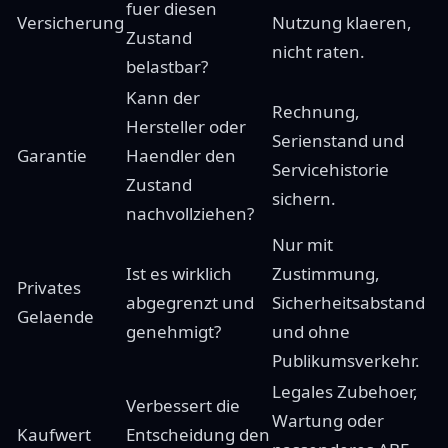
fuer diesen
Versicherung
Nutzung klaeren,
Zustand
nicht raten.
belastbar?
Kann der
Rechnung,
Hersteller oder
Serienstand und
Garantie
Haendler den
Servicehistorie
Zustand
sichern.
nachvollziehen?
Nur mit
Ist es wirklich
Zustimmung,
Privates
abgegrenzt und
Sicherheitsabstand
Gelaende
genehmigt?
und ohne
Publikumsverkehr.
Legales Zubehoer,
Verbessert die
Wartung oder
Kaufwert
Entscheidung den