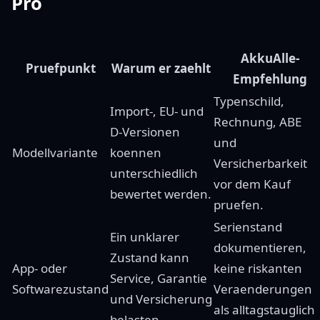
Pro
AkkuAlle-
Pruefpunkt
Warum er zaehlt
Empfehlung
Typenschild,
Import-, EU- und
Rechnung, ABE
D-Versionen
und
Modellvariante
koennen
Versicherbarkeit
unterschiedlich
vor dem Kauf
bewertet werden.
pruefen.
Serienstand
Ein unklarer
dokumentieren,
Zustand kann
App- oder
keine riskanten
Service, Garantie
Softwarezustand
Veraenderungen
und Versicherung
als alltagstauglich
belasten.