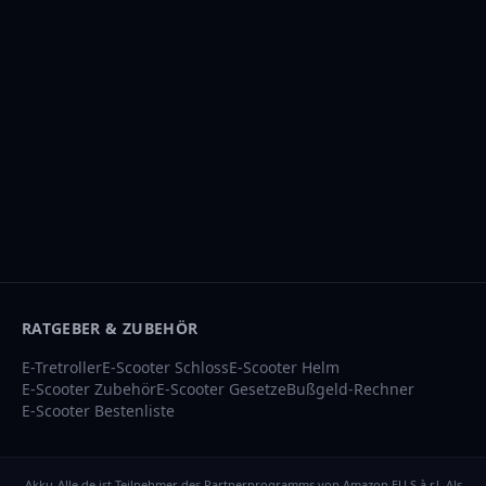
RATGEBER & ZUBEHÖR
E-Tretroller
E-Scooter Schloss
E-Scooter Helm
E-Scooter Zubehör
E-Scooter Gesetze
Bußgeld-Rechner
E-Scooter Bestenliste
Akku-Alle.de ist Teilnehmer des Partnerprogramms von Amazon EU S.à.r.l. Als