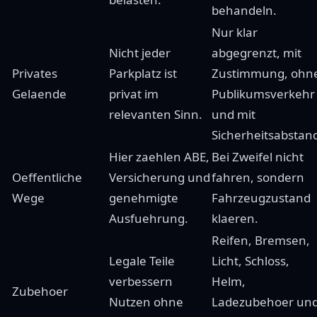
behandeln.
Nur klar
Nicht jeder
abgegrenzt, mit
Privates
Parkplatz ist
Zustimmung, ohn
Gelaende
privat im
Publikumsverkehr
relevanten Sinn.
und mit
Sicherheitsabstan
Hier zaehlen ABE,
Bei Zweifel nicht
Oeffentliche
Versicherung und
fahren, sondern
Wege
genehmigte
Fahrzeugzustand
Ausfuehrung.
klaeren.
Reifen, Bremsen,
Legale Teile
Licht, Schloss,
verbessern
Helm,
Zubehoer
Nutzen ohne
Ladezubehoer un