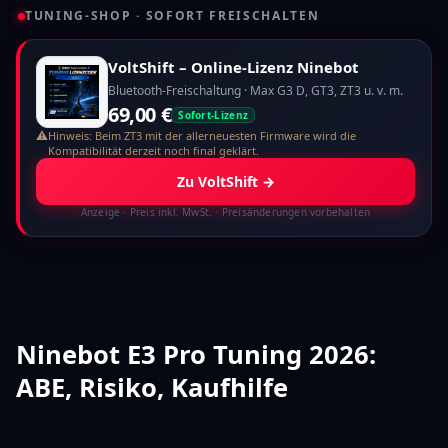
TUNING-SHOP · SOFORT FREISCHALTEN
VoltShift – Online-Lizenz Ninebot
Bluetooth-Freischaltung · Max G3 D, GT3, ZT3 u. v. m.
69,00 €
Sofort-Lizenz
⚠
Hinweis: Beim ZT3 mit der allerneuesten Firmware wird die
Kompatibilität derzeit noch final geklärt.
Zu VoltShift
→
Anzeige
· Preis inkl. MwSt. · Preisänderungen vorbehalten
Ninebot E3 Pro Tuning 2026:
ABE, Risiko, Kaufhilfe