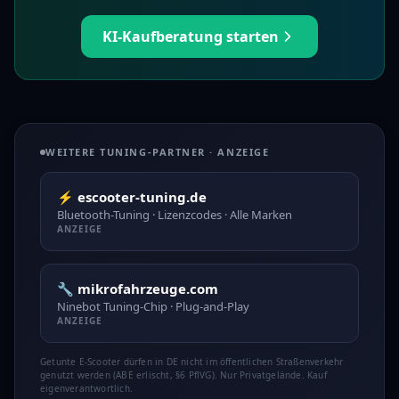
KI-Kaufberatung starten
WEITERE TUNING-PARTNER · ANZEIGE
⚡ escooter-tuning.de
Bluetooth-Tuning · Lizenzcodes · Alle Marken
ANZEIGE
🔧 mikrofahrzeuge.com
Ninebot Tuning-Chip · Plug-and-Play
ANZEIGE
Getunte E-Scooter dürfen in DE nicht im öffentlichen Straßenverkehr
genutzt werden (ABE erlischt, §6 PflVG). Nur Privatgelände. Kauf
eigenverantwortlich.