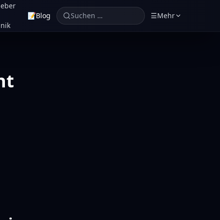
geber
📝
Blog
Suchen …
☰
Mehr
nik
ht