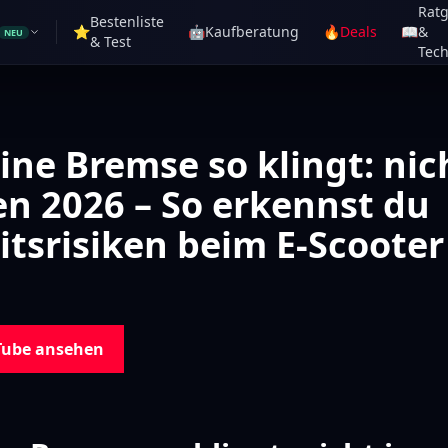
Rat
Bestenliste
⭐
🤖
Kaufberatung
🔥
Deals
📖
&
NEU
& Test
Tech
ne Bremse so klingt: nic
en 2026 – So erkennst du
itsrisiken beim E-Scooter
Tube ansehen