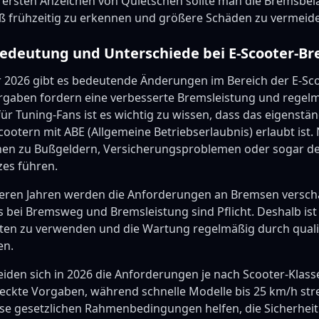
i ersten Anzeichen von Quietschen sollte man die Bremsbel
iß frühzeitig zu erkennen und größere Schäden zu vermeid
Bedeutung und Unterschiede bei E-Scooter-Br
hr 2026 gibt es bedeutende Änderungen im Bereich der E-Sco
rgaben fordern eine verbesserte Bremsleistung und regel
für Tuning-Fans ist es wichtig zu wissen, dass das eigenstä
ootern mit ABE (Allgemeine Betriebserlaubnis) erlaubt ist
nen zu Bußgeldern, Versicherungsproblemen oder sogar de
es führen.
heren Jahren werden die Anforderungen an Bremsen versch
 bei Bremsweg und Bremsleistung sind Pflicht. Deshalb ist
n zu verwenden und die Wartung regelmäßig durch qualifi
en.
den sich in 2026 die Anforderungen je nach Scooter-Klasse.
eckte Vorgaben, während schnelle Modelle bis 25 km/h stre
e gesetzlichen Rahmenbedingungen helfen, die Sicherheit