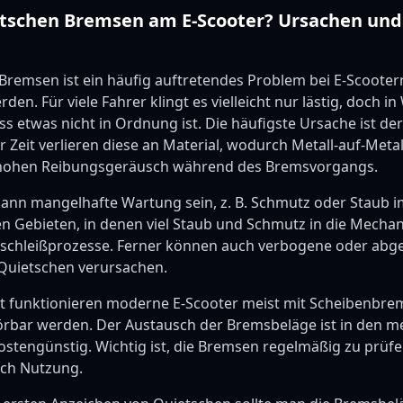
tschen Bremsen am E-Scooter? Ursachen und
remsen ist ein häufig auftretendes Problem bei E-Scootern
. Für viele Fahrer klingt es vielleicht nur lästig, doch in 
ass etwas nicht in Ordnung ist. Die häufigste Ursache ist de
 Zeit verlieren diese an Material, wodurch Metall-auf-Metal
 hohen Reibungsgeräusch während des Bremsvorgangs.
kann mangelhafte Wartung sein, z. B. Schmutz oder Staub 
n Gebieten, in denen viel Staub und Schmutz in die Mechan
rschleißprozesse. Ferner können auch verbogene oder abg
Quietschen verursachen.
ht funktionieren moderne E-Scooter meist mit Scheibenbrem
örbar werden. Der Austausch der Bremsbeläge ist in den me
stengünstig. Wichtig ist, die Bremsen regelmäßig zu prüfen
ach Nutzung.