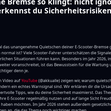
 Bremse so klingt: nicht ign
erkennst du Sicherheitsrisike
al das unangenehme Quietschen deiner E-Scooter-Bremse 
 normal ist? Viele Scooter-Fahrer unterschätzen die Signal
hrlichen Situationen führen kann. Besonders im Jahr 2026, i
iter voranschreitet, ist das Bewusstsein für die Wartung 
htiger denn je.
n Video auf
YouTube
(@akkualle) zeigen wir, warum quiets
ndern ein echtes Warnsignal sind. Wir erklären dir die Urs
rtvolle Tipps, wie du deine Sicherheit maximierst. Das Them
 ihre E-Scooter regelmäßig nutzen und auf lange Sicht Freu
z haben möchten. Im Jahr 2026 stehen außerdem gesetzlic
en an, die das Thema noch wichtiger machen.