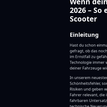
Wenn deine
2026 – So 
Scooter
Einleitung
Hast du schon einm
gefragt, ob das noch
im Ernstfall zu gefä
Technologie immer we
deiner Fahrzeuge wic
In unserem neueste
Schönheitsfehler, so
Risiken und geben we
Fahrer relevant, die
fahrbaren Untersat
technische Neuerung