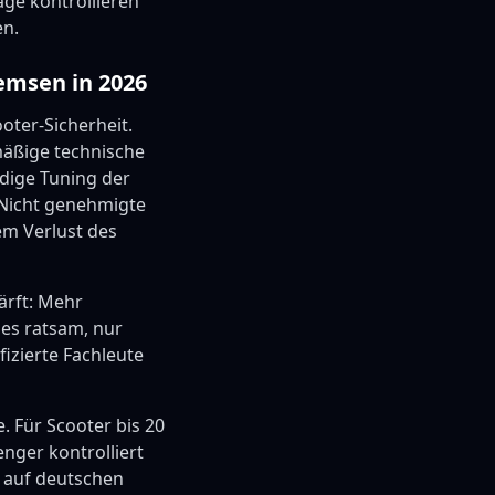
äge kontrollieren
en.
emsen in 2026
oter-Sicherheit.
mäßige technische
ndige Tuning der
. Nicht genehmigte
m Verlust des
ärft: Mehr
 es ratsam, nur
zierte Fachleute
 Für Scooter bis 20
nger kontrolliert
 auf deutschen