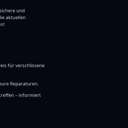
 sichere und
ie aktuellen
on!
is für verschlissene
eure Reparaturen.
reffen – informiert