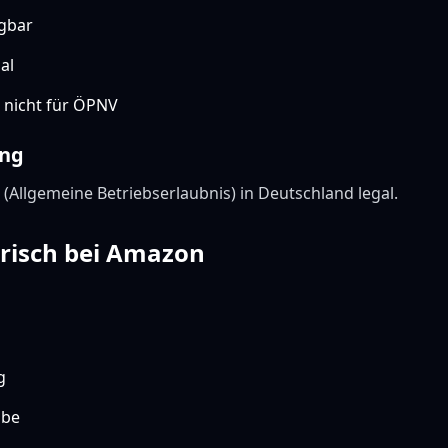
gbar
al
 nicht für ÖPNV
ung
(Allgemeine Betriebserlaubnis) in Deutschland legal.
trisch bei Amazon
g
abe