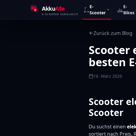
Zum Inhalt springen
E-
E-
Akku
Alle
🛴
🚲
Scooter
Bikes
E-SCOOTER VERGLEICH
Zurück zum Blog
Scooter 
besten E
16. März 2026
Scooter el
Scooter
Du suchst einen
ele
sortiert nach Preis,