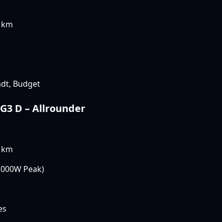
 km
dt, Budget
G3 D – Allrounder
 km
000W Peak)
es