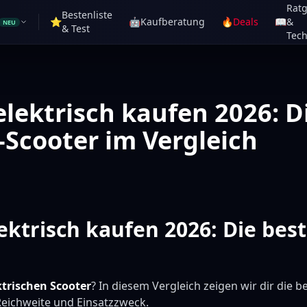
Rat
Bestenliste
⭐
🤖
Kaufberatung
🔥
Deals
📖
&
NEU
& Test
Tech
elektrisch kaufen 2026: D
-Scooter im Vergleich
ektrisch kaufen 2026: Die best
ktrischen Scooter
? In diesem Vergleich zeigen wir dir die 
 Reichweite und Einsatzzweck.