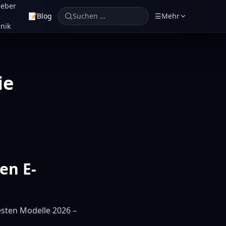
geber
📝
Blog
Suchen …
☰
Mehr
nik
ie
en E-
besten Modelle 2026 –