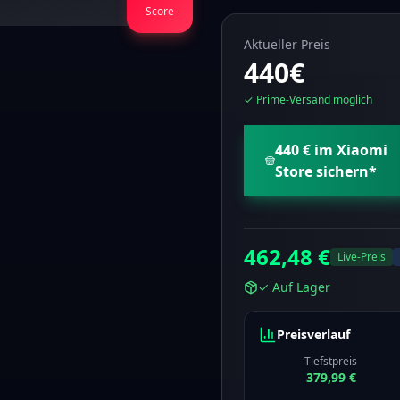
Score
Aktueller Preis
440
€
✓ Prime-Versand möglich
440 € im Xiaomi
Store sichern
*
462,48 €
Live-Preis
✓
Auf Lager
Preisverlauf
Tiefstpreis
379,99 €