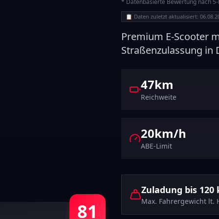
* Datenbasierte Bewertung nach 5-Kr
📋
Daten zuletzt aktualisiert: 06.08.
Premium E-Scooter m
Straßenzulassung in 
47km
Reichweite
20
km/h
ABE-Limit
Zuladung bis
120
Max. Fahrergewicht lt. 
81