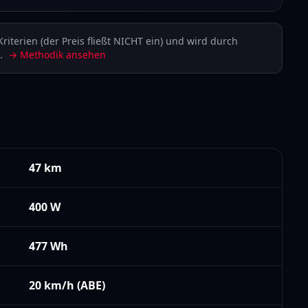
Kriterien (der Preis fließt NICHT ein) und wird durch
.
→ Methodik ansehen
47 km
400
W
477
Wh
20 km/h (ABE)