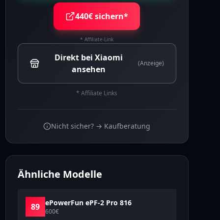
440€ sichern*
* Affiliate-Link
Direkt bei Xiaomi
(Anzeige)
ansehen
* Affiliate Links
Nicht sicher? → Kaufberatung
Ähnliche Modelle
ePowerFun
ePF-2 Pro 816
89
600
€