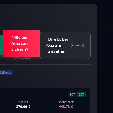
440€ bei
Direkt bei
Amazon
Xiaomi
(Anzeige)
sichern*
ansehen
* Affiliate-Link
Prime
30
T
90
T
Aktuell
Höchstpreis
379,99 €
443,73 €