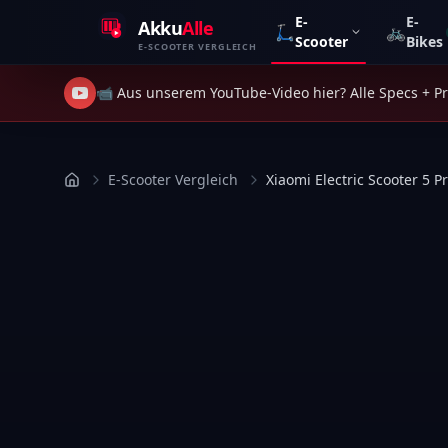
Zum Inhalt springen
E-
E-
Akku
Alle
🛴
🚲
Scooter
Bikes
E-SCOOTER VERGLEICH
📹 Aus unserem YouTube-Video hier? Alle Specs + Pre
E-Scooter Vergleich
Xiaomi Electric Scooter 5 P