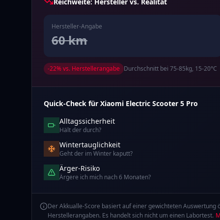
Reichweite: Hersteller vs. Realität
Hersteller-Angabe
60
km
-
22
% vs. Herstellerangabe
Durchschnitt bei 75-85kg, 15-20°C
Quick-Check für
Xiaomi
Electric Scooter 5 Pro
Alltagssicherheit
Hält der durch?
Wintertauglichkeit
Geht der im Winter kaputt?
Ärger-Risiko
Ärgere ich mich nach 6 Monaten?
Der Akkualle-Score basiert auf einer gewichteten Auswertung ö
Herstellerangaben. Es handelt sich nicht um einen Labortest.
M