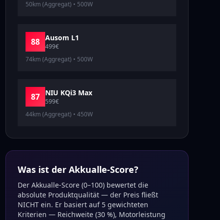
50km (Aggregat)
•
500
W
Ausom
L1
88
499
€
74km (Aggregat)
•
500
W
NIU
KQi3 Max
87
599
€
44km (Aggregat)
•
450
W
Was ist der Akkualle-Score?
Der Akkualle-Score (0–100) bewertet die
absolute Produktqualität — der Preis fließt
NICHT ein. Er basiert auf 5 gewichteten
Kriterien — Reichweite (30 %), Motorleistung