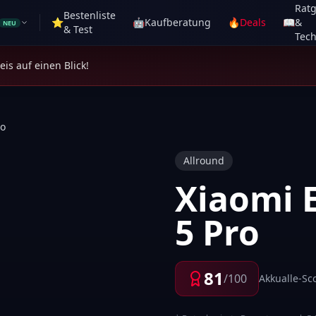
Rat
Bestenliste
⭐
🤖
Kaufberatung
🔥
Deals
📖
&
NEU
& Test
Tech
is auf einen Blick!
ro
Allround
Xiaomi E
5 Pro
81
/100
Akkualle-Sc