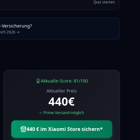
Quiz starten
r-Versicherung?
leich 2026 →
Akkualle-Score: 81/100
Aktueller Preis
440
€
✓ Prime-Versand möglich
440 € im Xiaomi Store sichern
*