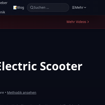
geber
📝
Blog
Suchen …
☰
Mehr
nik
Mehr Videos
lectric Scooter
ore •
Methodik ansehen