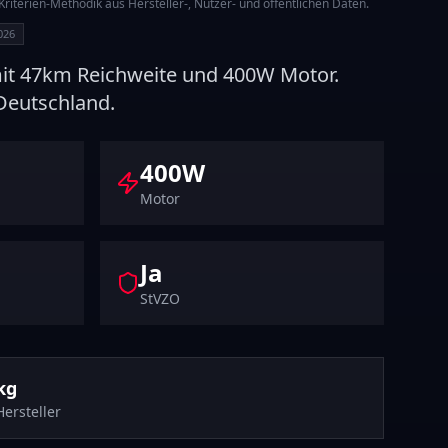
iterien-Methodik aus Hersteller-, Nutzer- und öffentlichen Daten.
2026
it
47
km Reichweite und
400
W Motor.
Deutschland.
400
W
Motor
Ja
StVZO
kg
Hersteller