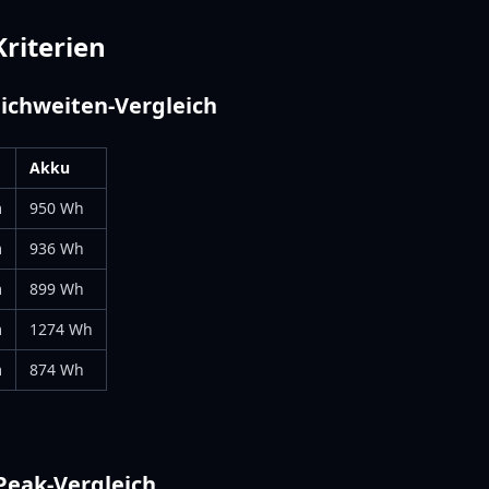
Kriterien
ichweiten-Vergleich
Akku
m
950 Wh
m
936 Wh
m
899 Wh
m
1274 Wh
m
874 Wh
Peak-Vergleich