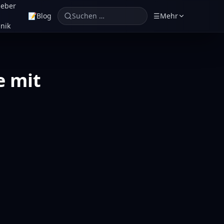
geber
📝
Blog
Suchen …
☰
Mehr
nik
e mit