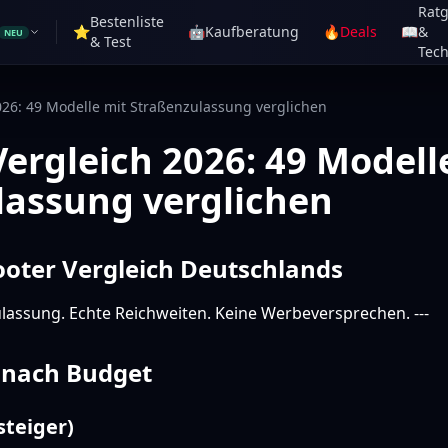
Rat
Bestenliste
⭐
🤖
Kaufberatung
🔥
Deals
📖
&
NEU
& Test
Tech
026: 49 Modelle mit Straßenzulassung verglichen
Vergleich 2026: 49 Modell
lassung verglichen
ooter Vergleich Deutschlands
lassung. Echte Reichweiten. Keine Werbeversprechen. ---
 nach Budget
steiger)