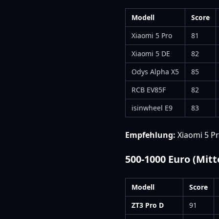
Modell
Score
Xiaomi 5 Pro
81
Xiaomi 5 DE
82
Odys Alpha X5
85
RCB EV85F
82
isinwheel E9
83
Empfehlung:
Xiaomi 5 Pr
500-1000 Euro (Mitt
Modell
Score
ZT3 Pro D
91