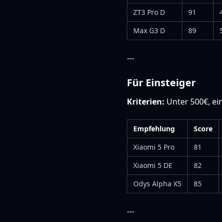
ZT3 Pro D
91
Max G3 D
89
---
Für Einsteiger
Kriterien:
Unter 500€, ein
Empfehlung
Score
Xiaomi 5 Pro
81
Xiaomi 5 DE
82
Odys Alpha X5
85
---