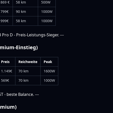
869 €
58 km
500W
799€
90 km
1000W
999€
58 km
1000W
Pro D - Preis-Leistungs-Sieger. ---
emium-Einstieg)
Preis
Reichweite
Peak
1.149€
70 km
1600W
569€
70 km
1000W
 - beste Balance. ---
remium)