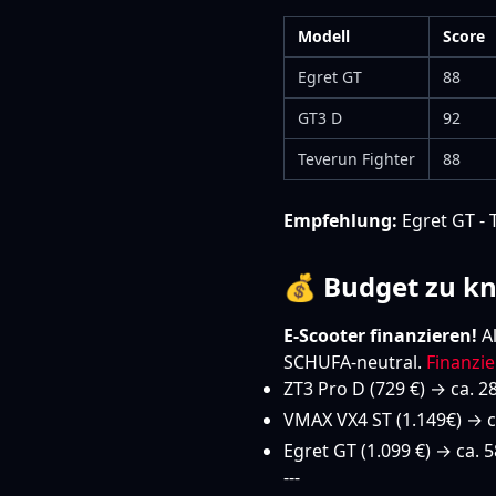
Modell
Score
Egret GT
88
GT3 D
92
Teverun Fighter
88
Empfehlung:
Egret GT - T
💰 Budget zu k
E-Scooter finanzieren!
A
SCHUFA-neutral.
Finanzi
ZT3 Pro D (729 €) → ca. 
VMAX VX4 ST (1.149€) → 
Egret GT (1.099 €) → ca.
---