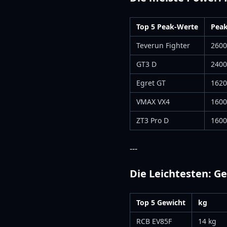
Top 5 Peak-Werte
Pea
Teverun Fighter
260
GT3 D
240
Egret GT
162
VMAX VX4
160
ZT3 Pro D
160
---
Die Leichtesten: G
Top 5 Gewicht
kg
RCB EV85F
14 kg