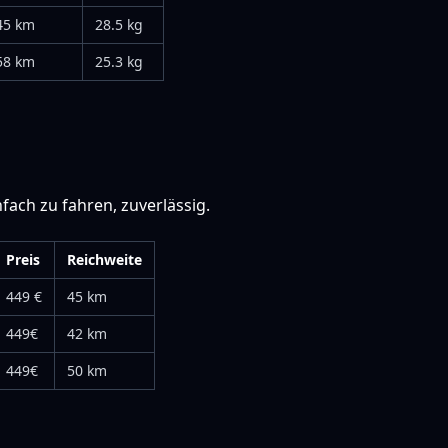
45 km
28.5 kg
58 km
25.3 kg
fach zu fahren, zuverlässig.
Preis
Reichweite
449 €
45 km
449€
42 km
449€
50 km