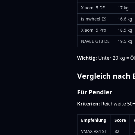
Xiaomi 5 DE
17 kg
isinwheel E9
16.6 kg
Xiaomi 5 Pro
18.5 kg
NAVEE GT3 DE
19.5 kg
Wichtig:
Unter 20 kg = ÖP
Vergleich nach 
Für Pendler
Kriterien:
Reichweite 50+ 
Empfehlung
Score
VMAX VX4 ST
82