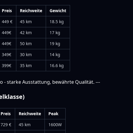
Preis
Reichweite
Gewicht
449 €
45 km
18.5 kg
449€
42 km
17 kg
449€
50 km
19 kg
349€
30 km
14 kg
399€
35 km
16.6 kg
o - starke Ausstattung, bewährte Qualität. ---
elklasse)
Preis
Reichweite
Peak
729 €
45 km
1600W