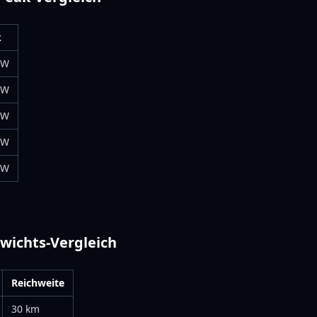
k
0W
0W
0W
0W
0W
ewichts-Vergleich
Reichweite
30 km