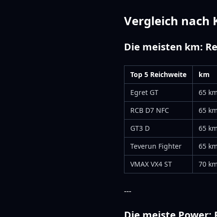
Vergleich nach 
Die meisten km: Re
Top 5 Reichweite
km
Egret GT
65 k
RCB D7 NFC
65 k
GT3 D
65 k
Teverun Fighter
65 k
VMAX VX4 ST
70 k
---
Die meiste Power: 