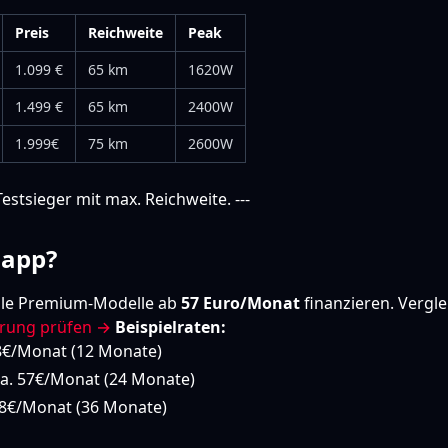
Preis
Reichweite
Peak
1.099 €
65 km
1620W
1.499 €
65 km
2400W
1.999€
75 km
2600W
estsieger mit max. Reichweite. ---
napp?
lle Premium-Modelle ab
57 Euro/Monat
finanzieren. Vergle
erung prüfen →
Beispielraten:
28€/Monat (12 Monate)
ca. 57€/Monat (24 Monate)
 58€/Monat (36 Monate)