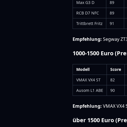
Max G3 D
89
RCB D7 NFC
89
Trittbrett Fritz
91
Empfehlung:
Segway ZT3 
1000-1500 Euro (Pr
Modell
Score
VMAX VX4 ST
82
Ausom L1 ABE
90
Empfehlung:
VMAX VX4 ST
über 1500 Euro (P