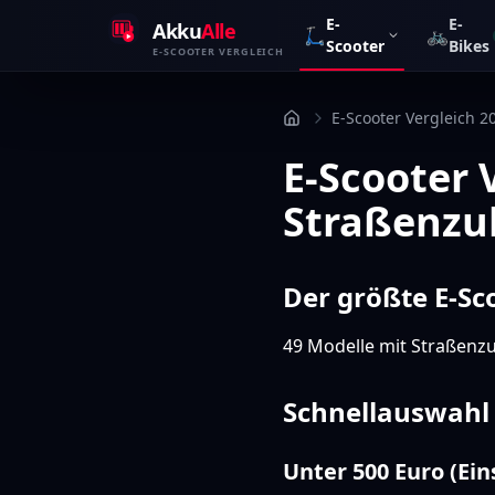
Zum Inhalt springen
E-
E-
Akku
Alle
🛴
🚲
Scooter
Bikes
E-SCOOTER VERGLEICH
E-Scooter Vergleich 2
E-Scooter 
Straßenzu
Der größte E-Sc
49 Modelle mit Straßenzu
Schnellauswahl
Unter 500 Euro (Ein